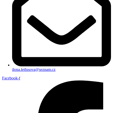
ilona.letfusova@seznam.cz
Facebook-f