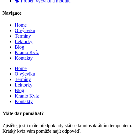
🧠 Průběh výcviku a modulů
Navigace
Home
O výcviku
Termíny
Lektorky
Blog
Kranio Kvíz
Kontakty
Home
O výcviku
Termíny
Lektorky
Blog
Kranio Kvíz
Kontakty
Máte dar pomáhat?
Zjistěte, jestli máte předpoklady stát se kraniosakrálním terapeutem.
Krátký kvíz vám pomůže najít odpověď.