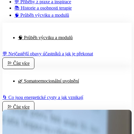
💬 Příběhy z praxe a inspirace
📚 Historie a osobnosti terapie
🧠 Průběh výcviku a modulů
🧠 Průběh výcviku a modulů
💬 Nejčastější obavy účastníků a jak je překonat
Číst více
🌿 Somatoemocionální uvolnění
🌀 Co jsou energetické cysty a jak vznikají
Číst více