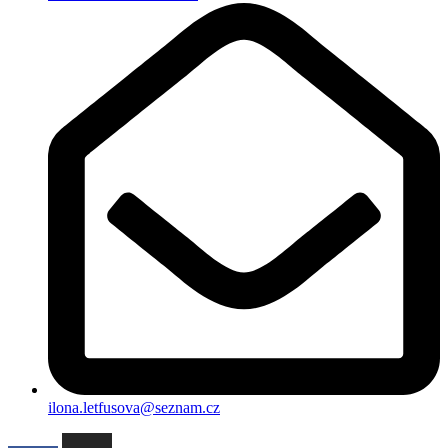
ilona.letfusova@seznam.cz