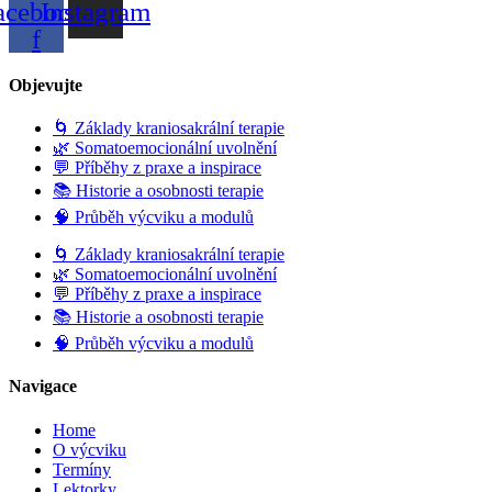
acebook-
Instagram
f
Objevujte
🌀 Základy kraniosakrální terapie
🌿 Somatoemocionální uvolnění
💬 Příběhy z praxe a inspirace
📚 Historie a osobnosti terapie
🧠 Průběh výcviku a modulů
🌀 Základy kraniosakrální terapie
🌿 Somatoemocionální uvolnění
💬 Příběhy z praxe a inspirace
📚 Historie a osobnosti terapie
🧠 Průběh výcviku a modulů
Navigace
Home
O výcviku
Termíny
Lektorky