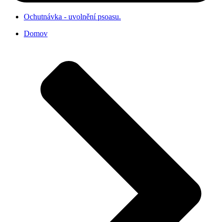
Ochutnávka - uvolnění psoasu.
Domov